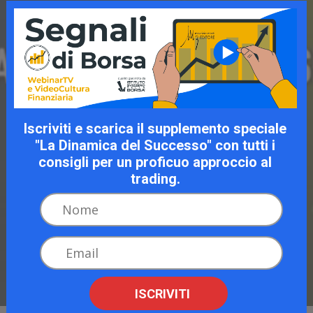
Iscriviti e scarica il supplemento speciale
"La Dinamica del Successo" con tutti i
consigli per un proficuo approccio al
trading.
ISCRIVITI