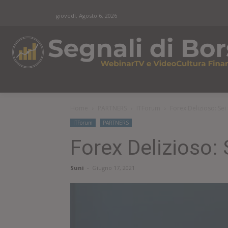
giovedì, Agosto 6, 2026
Home
PARTNERS
ITForum
Forex Delizioso: Sei
ITForum
PARTNERS
Forex Delizioso: 
Suni
-
Giugno 17, 2021