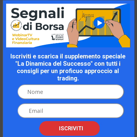
Iscriviti e scarica il supplemento speciale
"La Dinamica del Successo" con tutti i
consigli per un proficuo approccio al
trading.
L’assicurazione sulla vita del tuo
portafoglio
Alessio Trottarelli
20 Aprile ore 18.00
Continua a leggere
ISCRIVITI