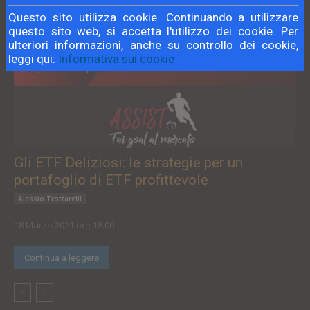
Questo sito utilizza cookie. Continuando a utilizzare
questo sito web, si accetta l'utilizzo dei cookie. Per
ulteriori informazioni, anche su controllo dei cookie,
leggi qui:
Informativa sui cookie
Gli ETF Deliziosi: le strategie per un
portafoglio di ETF profittevole
Alessio Trottarelli
18 Marzo 2021 ore 18.00
Continua a leggere