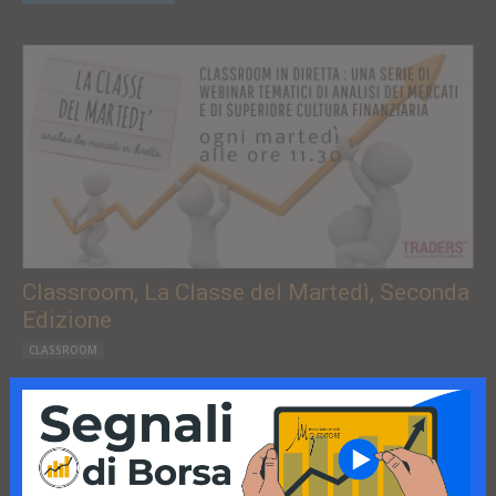
Classroom, La Classe del Martedì, Seconda
Edizione
CLASSROOM
23 luglio ore 11:30
Continua a leggere