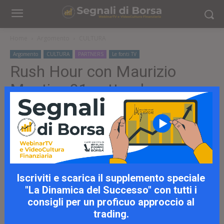
Home
Argomento
CULTURA
Argomento
CULTURA
PARTNERS
Le fonti TV
Rush Hour con Maurizio
Monti – 01 settembre
Mercoledì 01 settembre 2021
Iscriviti e scarica il supplemento speciale
"La Dinamica del Successo" con tutti i
consigli per un proficuo approccio al
trading.