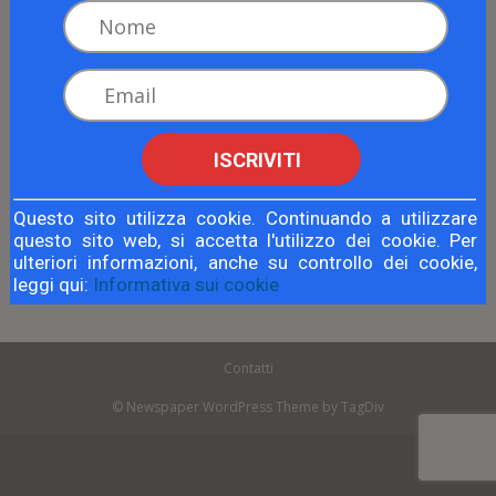
ISCRIVITI
Articolo precedente
Articolo successivo
Questo sito utilizza cookie. Continuando a utilizzare
Come trarre profitto dal
Borsa Magazine: I titoli caldi di
questo sito web, si accetta l'utilizzo dei cookie. Per
momento magico della sterlina
questa settimana
ulteriori informazioni, anche su controllo dei cookie,
leggi qui:
Informativa sui cookie
Contatti
© Newspaper WordPress Theme by TagDiv