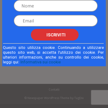
ISCRIVITI
Questo sito utilizza cookie. Continuando a utilizzare
Articolo precedente
Articolo successivo
questo sito web, si accetta l'utilizzo dei cookie. Per
CFD, per di più deliziosi:
La rotazione settoriale:
ulteriori informazioni, anche su controllo dei cookie,
conosci il metodo che batte i
l’indicatore che batte i mercati
leggi qui:
Informativa sui cookie
mercati
Contatti
© Newspaper WordPress Theme by TagDiv