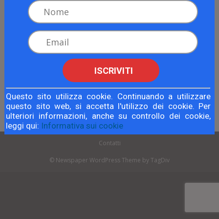
Articolo precedente
Articolo successivo
ISCRIVITI
Traders’ intervista Serghey
ForExpert: i profitti dal potere
Magalà
del dollaro
Questo sito utilizza cookie. Continuando a utilizzare
questo sito web, si accetta l'utilizzo dei cookie. Per
ulteriori informazioni, anche su controllo dei cookie,
leggi qui:
Informativa sui cookie
Contatti
© Newspaper WordPress Theme by TagDiv