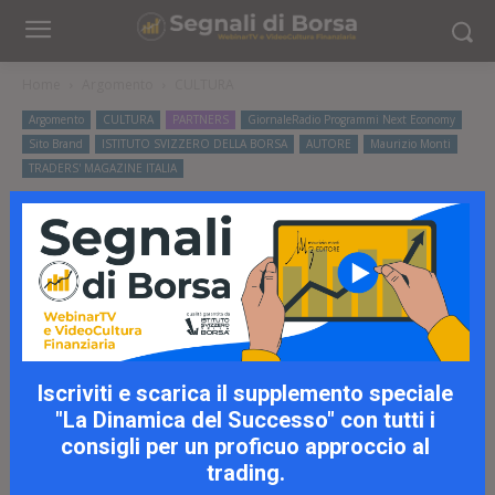
Home
Argomento
CULTURA
Argomento
CULTURA
PARTNERS
GiornaleRadio Programmi Next Economy
Sito Brand
ISTITUTO SVIZZERO DELLA BORSA
AUTORE
Maurizio Monti
TRADERS' MAGAZINE ITALIA
Giornale Radio Next
Economy con Maurizio Monti
– 30.01.2024
Iscriviti e scarica il supplemento speciale
"La Dinamica del Successo" con tutti i
consigli per un proficuo approccio al
trading.