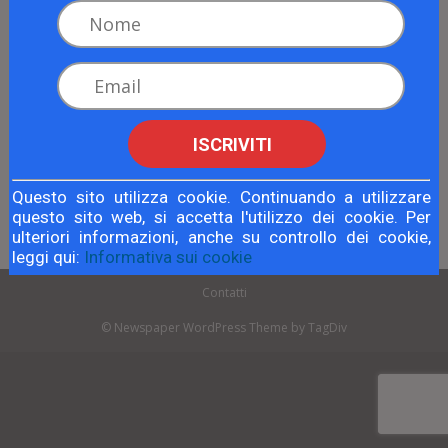
Articolo precedente
Articolo successivo
ISCRIVITI
Royal ed Élite: le differenze, i
ForExpert: I Migliori Profitti
profitti, la diversificazione
dalle Valute
Questo sito utilizza cookie. Continuando a utilizzare
questo sito web, si accetta l'utilizzo dei cookie. Per
ulteriori informazioni, anche su controllo dei cookie,
leggi qui:
Informativa sui cookie
Contatti
© Newspaper WordPress Theme by TagDiv