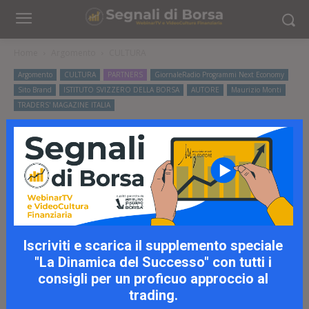
Home
Argomento
CULTURA
Argomento
CULTURA
PARTNERS
GiornaleRadio Programmi Next Economy
Sito Brand
ISTITUTO SVIZZERO DELLA BORSA
AUTORE
Maurizio Monti
TRADERS' MAGAZINE ITALIA
Giornale Radio Next
Economy con Maurizio Monti
– 21.12.2023
Iscriviti e scarica il supplemento speciale
"La Dinamica del Successo" con tutti i
consigli per un proficuo approccio al
trading.